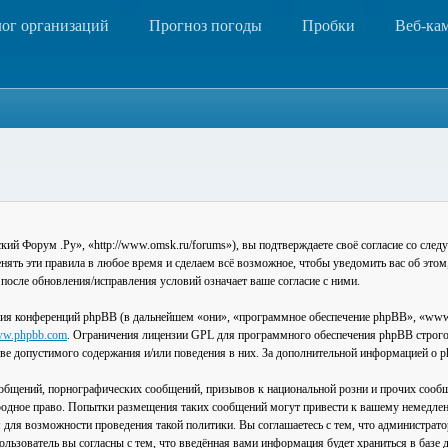
лог организаций
Прогноз погоды
Пробки
Веб-ка
 Форум .Ру», «http://www.omsk.ru/forums»), вы подтверждаете своё согласие со следу
ть эти правила в любое время и сделаем всё возможное, чтобы уведомить вас об этом
после обновления/исправления условий означает ваше согласие с ними.
ия конференций phpBB (в дальнейшем «они», «программное обеспечение phpBB», «www
w.phpbb.com
. Ограничения лицензии GPL для программного обеспечения phpBB строго 
стве допустимого содержания и/или поведения в них. За дополнительной информацией о
общений, порнографических сообщений, призывов к национальной розни и прочих сообщ
одное право. Попытки размещения таких сообщений могут привести к вашему немедлен
я для возможности проведения такой политики. Вы соглашаетесь с тем, что администра
льзователь вы согласны с тем, что введённая вами информация будет храниться в базе 