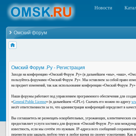
Новости
Ката
Омский форум
Омский Форум .Ру - Регистрация
Заходя на конференцию «Омский Форум .Ру» (в дальнейшем «мы», «наш», «Омский
пользуйтесь форумами «Омский Форум .Ру». Мы оставляем за собой право изменя
на предмет изменений, так как использование конференции «Омский Форум .Ру» 
Наши форумы работают под управлением программного обеспечения для создан
«
General Public License
» (в дальнейшем «GPL»). Скачать его можно по адресу
ww
несёт ответственности за то, что администрация конференций определяет в каче
Вы соглашаетесь не размещать оскорбительных, угрожающих, клеветнических со
предоставляет услуги хостинга для форумов «Омский Форум .Ру» или междунар
известность, если мы сочтём это нужным. IP-адреса всех сообщений сохраняютс
перенести или закрыть любую тему в любое время по своему усмотрению. Как по