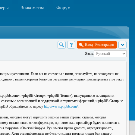
меры
Знакомства
Форум
Вход
|
Регистрация
Язык:
ющими условиями. Если вы не согласны с ними, пожалуйста, не заходите и не
, однако с вашей стороны было бы разумным регулярно просматривать этот текст
.phpbb.com», «phpBB Group», «phpBB Teams»), выпущенного по лицензии
связаны с организацией и поддержкой интернет-конференций, и phpBB Group не
 phpBB обращайтесь по адресу
http://www.phpbb.com/
.
ений, которые могут нарушить законы вашей страны, страны, которая
ному отключению от конференции, при этом ваш провайдер будет поставлен в
торы форумов «Омский Форум .Ру» имеют право удалить, отредактировать,
данных. Хотя эта информация не будет открыта третьим лицам без вашего