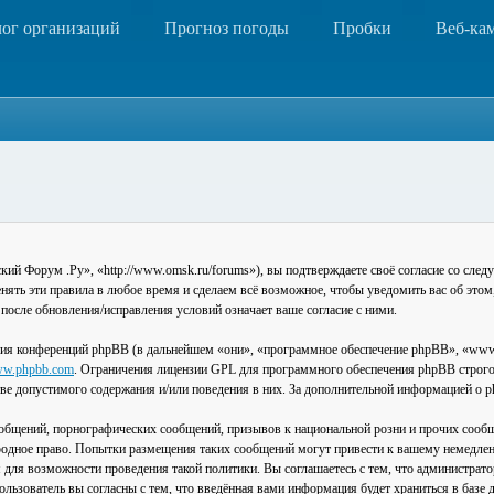
лог организаций
Прогноз погоды
Пробки
Веб-ка
 Форум .Ру», «http://www.omsk.ru/forums»), вы подтверждаете своё согласие со следу
ть эти правила в любое время и сделаем всё возможное, чтобы уведомить вас об этом
после обновления/исправления условий означает ваше согласие с ними.
ия конференций phpBB (в дальнейшем «они», «программное обеспечение phpBB», «www
w.phpbb.com
. Ограничения лицензии GPL для программного обеспечения phpBB строго 
стве допустимого содержания и/или поведения в них. За дополнительной информацией о
общений, порнографических сообщений, призывов к национальной розни и прочих сообщ
одное право. Попытки размещения таких сообщений могут привести к вашему немедлен
я для возможности проведения такой политики. Вы соглашаетесь с тем, что администра
льзователь вы согласны с тем, что введённая вами информация будет храниться в базе 