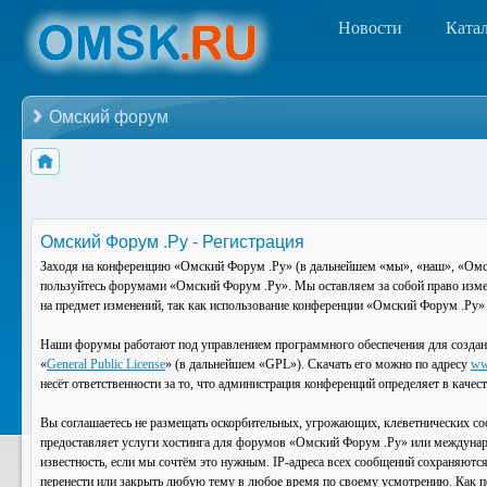
Новости
Ката
Омский форум
Омский Форум .Ру - Регистрация
Заходя на конференцию «Омский Форум .Ру» (в дальнейшем «мы», «наш», «Омский
пользуйтесь форумами «Омский Форум .Ру». Мы оставляем за собой право изменя
на предмет изменений, так как использование конференции «Омский Форум .Ру» 
Наши форумы работают под управлением программного обеспечения для создан
«
General Public License
» (в дальнейшем «GPL»). Скачать его можно по адресу
ww
несёт ответственности за то, что администрация конференций определяет в каче
Вы соглашаетесь не размещать оскорбительных, угрожающих, клеветнических со
предоставляет услуги хостинга для форумов «Омский Форум .Ру» или междунар
известность, если мы сочтём это нужным. IP-адреса всех сообщений сохраняютс
перенести или закрыть любую тему в любое время по своему усмотрению. Как по