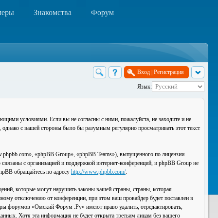
меры
Знакомства
Форум
Вход
|
Регистрация
Язык:
ющими условиями. Если вы не согласны с ними, пожалуйста, не заходите и не
, однако с вашей стороны было бы разумным регулярно просматривать этот текст
.phpbb.com», «phpBB Group», «phpBB Teams»), выпущенного по лицензии
связаны с организацией и поддержкой интернет-конференций, и phpBB Group не
 phpBB обращайтесь по адресу
http://www.phpbb.com/
.
ений, которые могут нарушить законы вашей страны, страны, которая
ному отключению от конференции, при этом ваш провайдер будет поставлен в
торы форумов «Омский Форум .Ру» имеют право удалить, отредактировать,
данных. Хотя эта информация не будет открыта третьим лицам без вашего