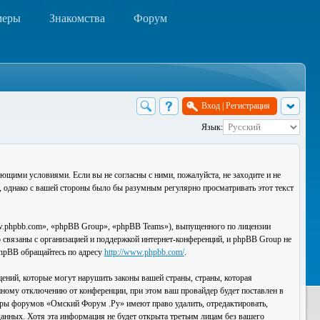
меры
Знакомства
Форум
Вход
|
Регистрация
Язык:
ющими условиями. Если вы не согласны с ними, пожалуйста, не заходите и не
, однако с вашей стороны было бы разумным регулярно просматривать этот текст
.phpbb.com», «phpBB Group», «phpBB Teams»), выпущенного по лицензии
связаны с организацией и поддержкой интернет-конференций, и phpBB Group не
 phpBB обращайтесь по адресу
http://www.phpbb.com/
.
ений, которые могут нарушить законы вашей страны, страны, которая
ному отключению от конференции, при этом ваш провайдер будет поставлен в
торы форумов «Омский Форум .Ру» имеют право удалить, отредактировать,
данных. Хотя эта информация не будет открыта третьим лицам без вашего