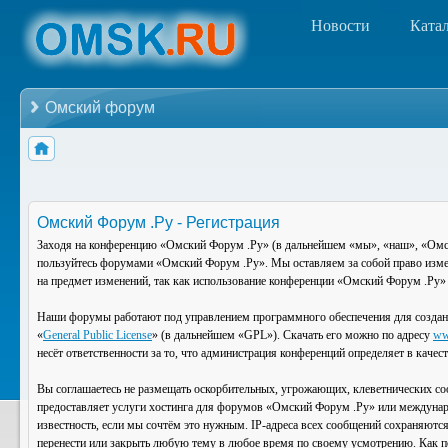
Новости
Ката
Омский форум
Омский Форум .Ру - Регистрация
Заходя на конференцию «Омский Форум .Ру» (в дальнейшем «мы», «наш», «Омский
пользуйтесь форумами «Омский Форум .Ру». Мы оставляем за собой право изменя
на предмет изменений, так как использование конференции «Омский Форум .Ру» 
Наши форумы работают под управлением программного обеспечения для создан
«
General Public License
» (в дальнейшем «GPL»). Скачать его можно по адресу
ww
несёт ответственности за то, что администрация конференций определяет в каче
Вы соглашаетесь не размещать оскорбительных, угрожающих, клеветнических со
предоставляет услуги хостинга для форумов «Омский Форум .Ру» или междунар
известность, если мы сочтём это нужным. IP-адреса всех сообщений сохраняютс
перенести или закрыть любую тему в любое время по своему усмотрению. Как по