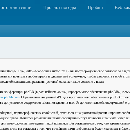
лог организаций
Прогноз погоды
Пробки
Веб-ка
 Форум .Ру», «http://www.omsk.ru/forums»), вы подтверждаете своё согласие со следу
ть эти правила в любое время и сделаем всё возможное, чтобы уведомить вас об этом
после обновления/исправления условий означает ваше согласие с ними.
ия конференций phpBB (в дальнейшем «они», «программное обеспечение phpBB», «www
w.phpbb.com
. Ограничения лицензии GPL для программного обеспечения phpBB строго 
стве допустимого содержания и/или поведения в них. За дополнительной информацией о
общений, порнографических сообщений, призывов к национальной розни и прочих сообщ
одное право. Попытки размещения таких сообщений могут привести к вашему немедлен
я для возможности проведения такой политики. Вы соглашаетесь с тем, что администра
льзователь вы согласны с тем, что введённая вами информация будет храниться в базе 