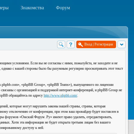
меры
Знакомства
Форум
Вход
|
Регистрация
ющими условиями. Если вы не согласны с ними, пожалуйста, не заходите и не
, однако с вашей стороны было бы разумным регулярно просматривать этот текст
.phpbb.com», «phpBB Group», «phpBB Teams»), выпущенного по лицензии
связаны с организацией и поддержкой интернет-конференций, и phpBB Group не
 phpBB обращайтесь по адресу
http://www.phpbb.com/
.
ений, которые могут нарушить законы вашей страны, страны, которая
ному отключению от конференции, при этом ваш провайдер будет поставлен в
торы форумов «Омский Форум .Ру» имеют право удалить, отредактировать,
данных. Хотя эта информация не будет открыта третьим лицам без вашего
онированному доступу к ней.