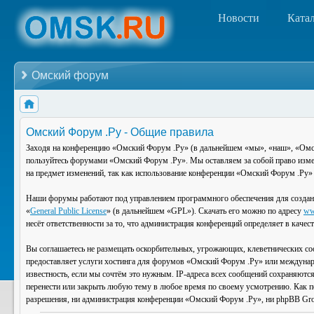
Новости
Ката
Омский форум
Омский Форум .Ру - Общие правила
Заходя на конференцию «Омский Форум .Ру» (в дальнейшем «мы», «наш», «Омский
пользуйтесь форумами «Омский Форум .Ру». Мы оставляем за собой право изменя
на предмет изменений, так как использование конференции «Омский Форум .Ру» 
Наши форумы работают под управлением программного обеспечения для создан
«
General Public License
» (в дальнейшем «GPL»). Скачать его можно по адресу
ww
несёт ответственности за то, что администрация конференций определяет в каче
Вы соглашаетесь не размещать оскорбительных, угрожающих, клеветнических со
предоставляет услуги хостинга для форумов «Омский Форум .Ру» или междунар
известность, если мы сочтём это нужным. IP-адреса всех сообщений сохраняютс
перенести или закрыть любую тему в любое время по своему усмотрению. Как по
разрешения, ни администрация конференции «Омский Форум .Ру», ни phpBB Group