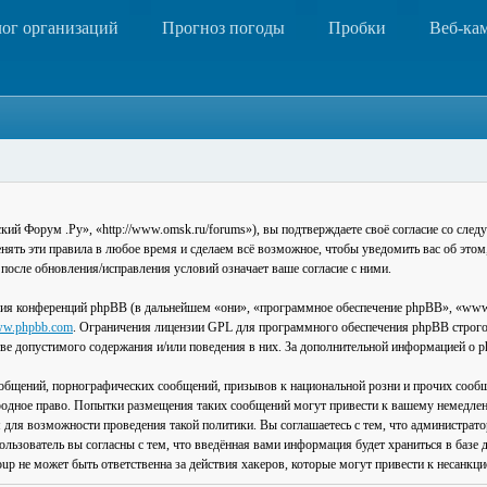
лог организаций
Прогноз погоды
Пробки
Веб-ка
 Форум .Ру», «http://www.omsk.ru/forums»), вы подтверждаете своё согласие со следу
ть эти правила в любое время и сделаем всё возможное, чтобы уведомить вас об этом
после обновления/исправления условий означает ваше согласие с ними.
ия конференций phpBB (в дальнейшем «они», «программное обеспечение phpBB», «www
w.phpbb.com
. Ограничения лицензии GPL для программного обеспечения phpBB строго 
стве допустимого содержания и/или поведения в них. За дополнительной информацией о
общений, порнографических сообщений, призывов к национальной розни и прочих сообщ
одное право. Попытки размещения таких сообщений могут привести к вашему немедлен
я для возможности проведения такой политики. Вы соглашаетесь с тем, что администра
льзователь вы согласны с тем, что введённая вами информация будет храниться в базе 
 не может быть ответственна за действия хакеров, которые могут привести к несанкци