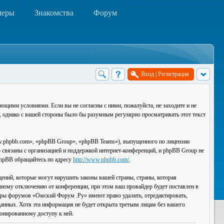
меры
Знакомства
Форум
Вход
|
Регистрация
ющими условиями. Если вы не согласны с ними, пожалуйста, не заходите и не
, однако с вашей стороны было бы разумным регулярно просматривать этот текст
.phpbb.com», «phpBB Group», «phpBB Teams»), выпущенного по лицензии
связаны с организацией и поддержкой интернет-конференций, и phpBB Group не
 phpBB обращайтесь по адресу
http://www.phpbb.com/
.
ений, которые могут нарушить законы вашей страны, страны, которая
ному отключению от конференции, при этом ваш провайдер будет поставлен в
торы форумов «Омский Форум .Ру» имеют право удалить, отредактировать,
данных. Хотя эта информация не будет открыта третьим лицам без вашего
онированному доступу к ней.