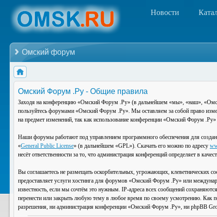
Новости
Ката
Омский форум
Омский Форум .Ру - Общие правила
Заходя на конференцию «Омский Форум .Ру» (в дальнейшем «мы», «наш», «Омский
пользуйтесь форумами «Омский Форум .Ру». Мы оставляем за собой право изменя
на предмет изменений, так как использование конференции «Омский Форум .Ру» 
Наши форумы работают под управлением программного обеспечения для создан
«
General Public License
» (в дальнейшем «GPL»). Скачать его можно по адресу
ww
несёт ответственности за то, что администрация конференций определяет в каче
Вы соглашаетесь не размещать оскорбительных, угрожающих, клеветнических со
предоставляет услуги хостинга для форумов «Омский Форум .Ру» или междунар
известность, если мы сочтём это нужным. IP-адреса всех сообщений сохраняютс
перенести или закрыть любую тему в любое время по своему усмотрению. Как по
разрешения, ни администрация конференции «Омский Форум .Ру», ни phpBB Group