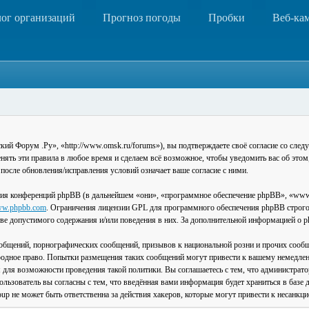
лог организаций
Прогноз погоды
Пробки
Веб-ка
 Форум .Ру», «http://www.omsk.ru/forums»), вы подтверждаете своё согласие со следу
ть эти правила в любое время и сделаем всё возможное, чтобы уведомить вас об этом
после обновления/исправления условий означает ваше согласие с ними.
ия конференций phpBB (в дальнейшем «они», «программное обеспечение phpBB», «www
w.phpbb.com
. Ограничения лицензии GPL для программного обеспечения phpBB строго 
стве допустимого содержания и/или поведения в них. За дополнительной информацией о
общений, порнографических сообщений, призывов к национальной розни и прочих сообщ
одное право. Попытки размещения таких сообщений могут привести к вашему немедлен
я для возможности проведения такой политики. Вы соглашаетесь с тем, что администра
льзователь вы согласны с тем, что введённая вами информация будет храниться в базе 
 не может быть ответственна за действия хакеров, которые могут привести к несанкци