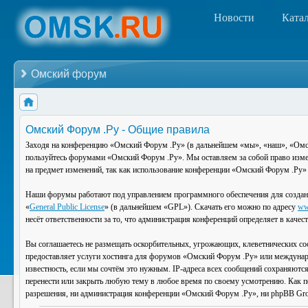
Новости
Ката
Омский форум
Омский Форум .Ру - Общие правила
Заходя на конференцию «Омский Форум .Ру» (в дальнейшем «мы», «наш», «Омский
пользуйтесь форумами «Омский Форум .Ру». Мы оставляем за собой право изменя
на предмет изменений, так как использование конференции «Омский Форум .Ру» 
Наши форумы работают под управлением программного обеспечения для создан
«
General Public License
» (в дальнейшем «GPL»). Скачать его можно по адресу
ww
несёт ответственности за то, что администрация конференций определяет в каче
Вы соглашаетесь не размещать оскорбительных, угрожающих, клеветнических со
предоставляет услуги хостинга для форумов «Омский Форум .Ру» или междунар
известность, если мы сочтём это нужным. IP-адреса всех сообщений сохраняютс
перенести или закрыть любую тему в любое время по своему усмотрению. Как по
разрешения, ни администрация конференции «Омский Форум .Ру», ни phpBB Group