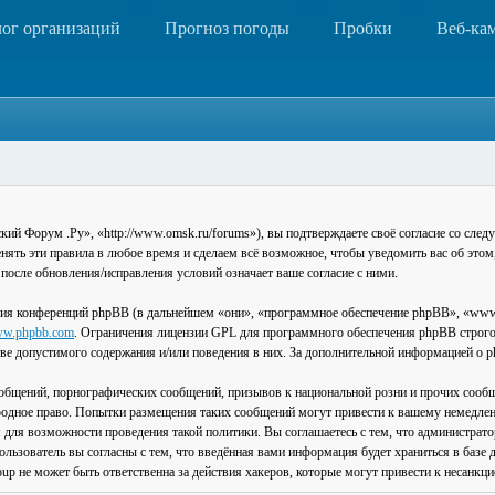
лог организаций
Прогноз погоды
Пробки
Веб-ка
 Форум .Ру», «http://www.omsk.ru/forums»), вы подтверждаете своё согласие со следу
ть эти правила в любое время и сделаем всё возможное, чтобы уведомить вас об этом
после обновления/исправления условий означает ваше согласие с ними.
ия конференций phpBB (в дальнейшем «они», «программное обеспечение phpBB», «www
w.phpbb.com
. Ограничения лицензии GPL для программного обеспечения phpBB строго 
стве допустимого содержания и/или поведения в них. За дополнительной информацией о
общений, порнографических сообщений, призывов к национальной розни и прочих сообщ
одное право. Попытки размещения таких сообщений могут привести к вашему немедлен
я для возможности проведения такой политики. Вы соглашаетесь с тем, что администра
льзователь вы согласны с тем, что введённая вами информация будет храниться в базе 
 не может быть ответственна за действия хакеров, которые могут привести к несанкци