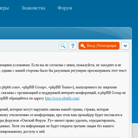
меры
Знакомства
Форум
Вход
|
Регистрация
ющими условиями. Если вы не согласны с ними, пожалуйста, не заходите и не
, однако с вашей стороны было бы разумным регулярно просматривать этот текст
.phpbb.com», «phpBB Group», «phpBB Teams»), выпущенного по лицензии
связаны с организацией и поддержкой интернет-конференций, и phpBB Group не
 phpBB обращайтесь по адресу
http://www.phpbb.com/
.
ений, которые могут нарушить законы вашей страны, страны, которая
ному отключению от конференции, при этом ваш провайдер будет поставлен в
торы форумов «Омский Форум .Ру» имеют право удалить, отредактировать,
данных. Хотя эта информация не будет открыта третьим лицам без вашего
онированному доступу к ней.