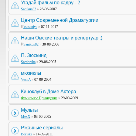
Угадай фильм по кадру - 2
Sanikus82
»
26-06-2007
Центр Современной Драматургии
kssseniya
»
07-11-2017
Наши Омские театры и репертуар :)
Sanikus82
»
30-08-2006
П. Зюскинд
Sardonika
»
29-06-2005
мюзиклы
VesnA
»
07-09-2004
Киноклуб в Доме Актера
Фамильное Привидение
»
29-09-2009
Мульты
MexX
»
03-06-2005
Ржачные сериалы
Boriska
»
14-09-2011