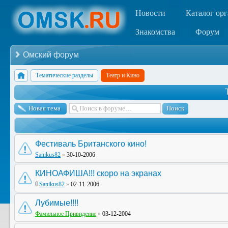
Новости
Каталог ор
Знакомства
Форум
Омский форум
Тематические разделы
Театр и Кино
Новая тема
Фестиваль Британского кино!
Sanikus82
»
30-10-2006
КИНОАФИША!!! скоро на экранах
Sanikus82
»
02-11-2006
Лубимые!!!!
Фамильное Привидение
»
03-12-2004