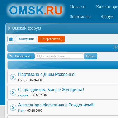
Новости
Каталог ор
Знакомства
Форум
Омский форум
Коммунити
Поздравлялки :)
По
Новая тема
Партизана с Днем Рожденья!
Гость
»
10-09-2009
С праздником, милые Женщины !
скорпик
»
08-03-2010
Александра blackовича с Рождением!!!
Kent
»
05-10-2009