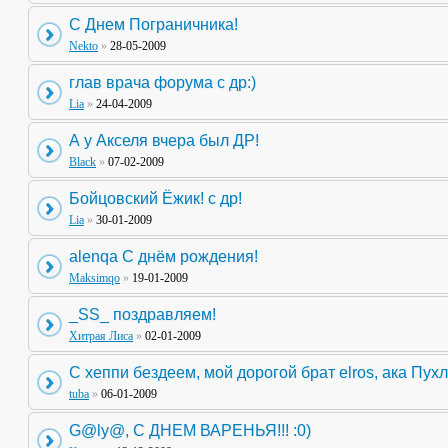
С Днем Пограничника!
Nekto
»
28-05-2009
глав врача форума с др:)
Lia
»
24-04-2009
А у Акселя вчера был ДР!
Black
»
07-02-2009
Бойцовский Ёжик! с др!
Lia
»
30-01-2009
alenqa С днём рождения!
Maksimqo
»
19-01-2009
_SS_ поздравляем!
Хитрая Лиса
»
02-01-2009
С хеппи бездеем, мой дорогой брат elros, ака Пухл
tuba
»
06-01-2009
G@ly@, С ДНЕМ ВАРЕНЬЯ!!! :0)