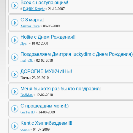
Всех с наступающим!
D@RK Knight
»
21-12-2007
С 8 марта!
Хитрая Лиса
»
08-03-2009
Hottie c Днем Рождения!!
Друг
»
18-02-2008
Поздравляем Дмитрия luckydim с Днем Рождения)
maf_e3k
»
02-02-2010
ДОРОГИЕ МУЖЧИНЫ!
Гость
»
23-02-2010
Меня бы хотя раз бы кто поздравил!
BadMan
»
12-02-2010
С прошедшим меня!:)
GarFie1D
»
14-08-2009
Kent c Хэппибездеем!!!!
осьми
»
04-07-2009