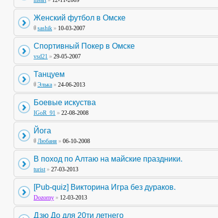
msart
»
12-11-2009
Женский футбол в Омске
sashik
»
10-03-2007
Спортивный Покер в Омске
vsd21
»
29-05-2007
Танцуем
Элька
»
24-06-2013
Боевые искуства
IGoR_91
»
22-08-2008
Йога
Любаня
»
06-10-2008
В поход по Алтаю на майские праздники.
turist
»
27-03-2013
[Pub-quiz] Викторина Игра без дураков.
Dozorny
»
12-03-2013
Дзю До для 20ти летнего