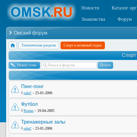
Новости
Каталог ор
Знакомства
Форум
Омский форум
Тематические разделы
Спорт и активный отдых
Спорт
Новая тема
Пинг-понг
salut!
»
25-01-2006
Футбол
Romas
»
19-04-2005
Тренажерные залы
salut!
»
23-01-2006