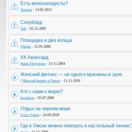
Есть велосипедисты?
Лазетка
»
13-02-2013
Сноуборд
Xak
»
01-12-2005
Площадка и два кольца
Nikolai
»
22-05-2006
ХК Авангард
Фанат Перумова
»
13-11-2004
Женский фитнес — ни одного мужчины в зале
Женский фитнес в Омске
»
11-11-2016
Кто с нами к морю?
heverhoot
»
05-07-2006
Отдых на черном море
Ольга Анапа
»
24-03-2018
Где в Омске можно поиграть в настольный теннис