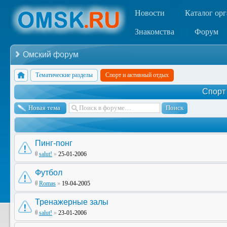
Новости
Каталог ор
Знакомства
Форум
Омский форум
Тематические разделы
Спорт и активный отдых
Спорт
Новая тема
Пинг-понг
salut!
»
25-01-2006
Футбол
Romas
»
19-04-2005
Тренажерные залы
salut!
»
23-01-2006