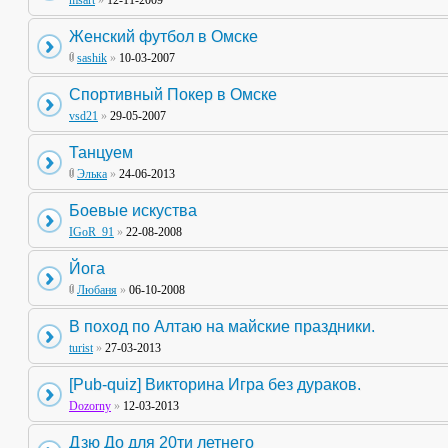
msart
»
12-11-2009
Женский футбол в Омске
sashik
»
10-03-2007
Спортивный Покер в Омске
vsd21
»
29-05-2007
Танцуем
Элька
»
24-06-2013
Боевые искуства
IGoR_91
»
22-08-2008
Йога
Любаня
»
06-10-2008
В поход по Алтаю на майские праздники.
turist
»
27-03-2013
[Pub-quiz] Викторина Игра без дураков.
Dozorny
»
12-03-2013
Дзю До для 20ти летнего