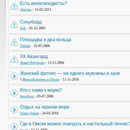
Есть велосипедисты?
Лазетка
»
13-02-2013
Сноуборд
Xak
»
01-12-2005
Площадка и два кольца
Nikolai
»
22-05-2006
ХК Авангард
Фанат Перумова
»
13-11-2004
Женский фитнес — ни одного мужчины в зале
Женский фитнес в Омске
»
11-11-2016
Кто с нами к морю?
heverhoot
»
05-07-2006
Отдых на черном море
Ольга Анапа
»
24-03-2018
Где в Омске можно поиграть в настольный теннис