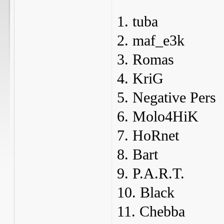
1. tuba
2. maf_e3k
3. Romas
4. KriG
5. Negative Pers
6. Molo4HiK
7. HoRnet
8. Bart
9. P.A.R.T.
10. Black
11. Chebba