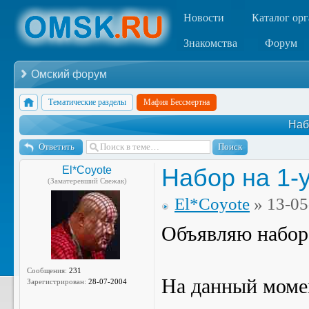
Новости
Каталог ор
Знакомства
Форум
Омский форум
Тематические разделы
Мафия Бессмертна
Наб
Ответить
Набор на 1-
El*Coyote
(Заматеревший Свежак)
El*Coyote
» 13-05
Объявляю набор 
Сообщения:
231
На данный момен
Зарегистрирован:
28-07-2004