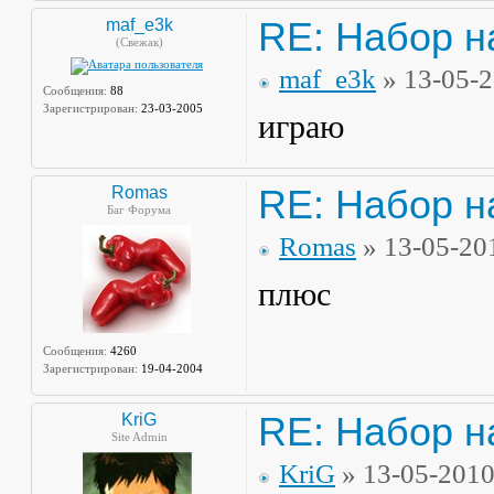
RE: Набор н
maf_e3k
(Свежак)
maf_e3k
» 13-05-
Сообщения:
88
Зарегистрирован:
23-03-2005
играю
RE: Набор н
Romas
Баг Форума
Romas
» 13-05-20
плюс
Сообщения:
4260
Зарегистрирован:
19-04-2004
RE: Набор н
KriG
Site Admin
KriG
» 13-05-201