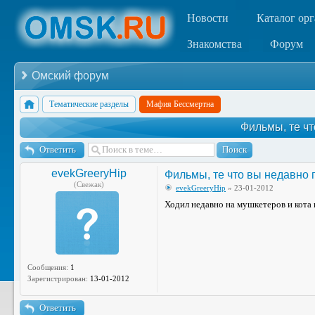
Новости
Каталог ор
Знакомства
Форум
Омский форум
Тематические разделы
Мафия Бессмертна
Фильмы, те ч
Ответить
evekGreeryHip
Фильмы, те что вы недавно
(Свежак)
evekGreeryHip
» 23-01-2012
Ходил недавно на мушкетеров и кота 
Сообщения:
1
Зарегистрирован:
13-01-2012
Ответить