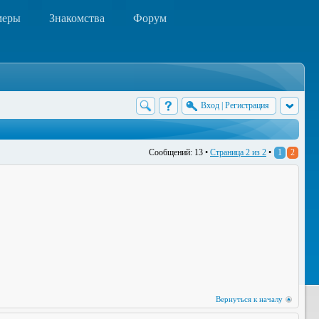
меры
Знакомства
Форум
Вход
|
Регистрация
Сообщений: 13 •
Страница
2
из
2
•
1
2
Вернуться к началу