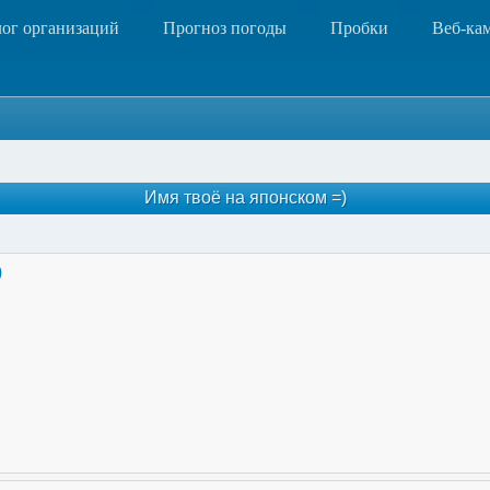
лог организаций
Прогноз погоды
Пробки
Веб-ка
Имя твоё на японском =)
)