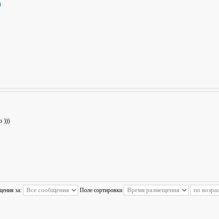
)
 )))
щения за:
Поле сортировки