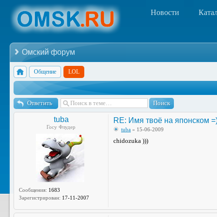
Новости
Ката
Омский форум
Общение
LOL
Ответить
tuba
RE: Имя твоё на японском =
Госу Флудер
tuba
» 15-06-2009
chidozuka )))
Сообщения:
1683
Зарегистрирован:
17-11-2007