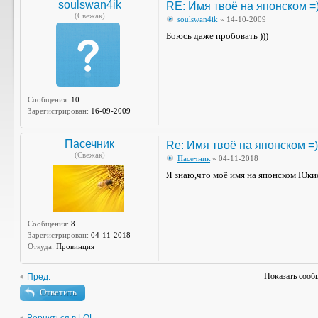
soulswan4ik
RE: Имя твоё на японском =
(Свежак)
soulswan4ik
» 14-10-2009
Боюсь даже пробовать )))
Сообщения:
10
Зарегистрирован:
16-09-2009
Пасечник
Re: Имя твоё на японском =)
(Свежак)
Пасечник
» 04-11-2018
Я знаю,что моё имя на японском Юкио
Сообщения:
8
Зарегистрирован:
04-11-2018
Откуда:
Провинция
Показать сооб
Пред.
Ответить