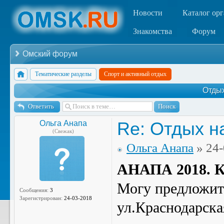
Новости
Каталог ор
Знакомства
Форум
Омский форум
Тематические разделы
Спорт и активный отдых
Отдых
Ответить
Re: Отдых н
Ольга Анапа
(Свежак)
Ольга Анапа
» 24-
АНАПА 2018.
Могу предложит
Сообщения:
3
Зарегистрирован:
24-03-2018
ул.Краснодарска