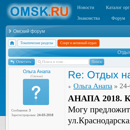
Новости
Каталог ор
Знакомства
Форум
Омский форум
Тематические разделы
Спорт и активный отдых
Отдых
Ответить
Re: Отдых н
Ольга Анапа
(Свежак)
Ольга Анапа
» 24-
АНАПА 2018.
Могу предложит
Сообщения:
3
Зарегистрирован:
24-03-2018
ул.Краснодарска