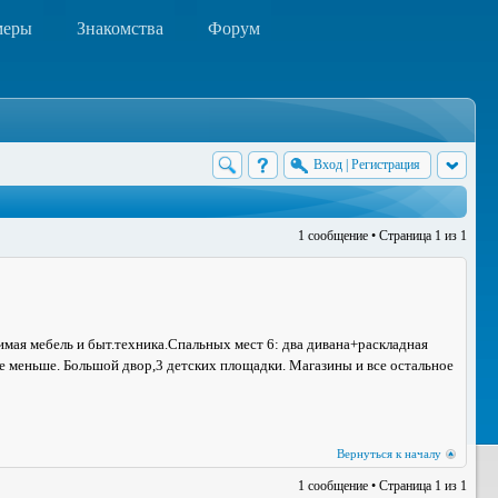
меры
Знакомства
Форум
Вход
|
Регистрация
1 сообщение • Страница
1
из
1
мая мебель и быт.техника.Спальных мест 6: два дивана+раскладная
е меньше. Большой двор,3 детских площадки. Магазины и все остальное
Вернуться к началу
1 сообщение • Страница
1
из
1