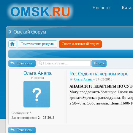
Новости
Ката
Омский форум
Тематические разделы
Спорт и активный отдых
Ответить
Ольга Анапа
Re: Отдых на черном море
(Свежак)
Ольга Анапа
» 24-03-2018
АНАПА 2018. КВАРТИРЫ ПО СУ
Могу предложить большую 1 комн.кв-
кровать+детская раскладушка. До мо
в 50-70 м. Собственник. Цены:1600-1
Сообщения:
3
Зарегистрирован:
24-03-2018
Ответить