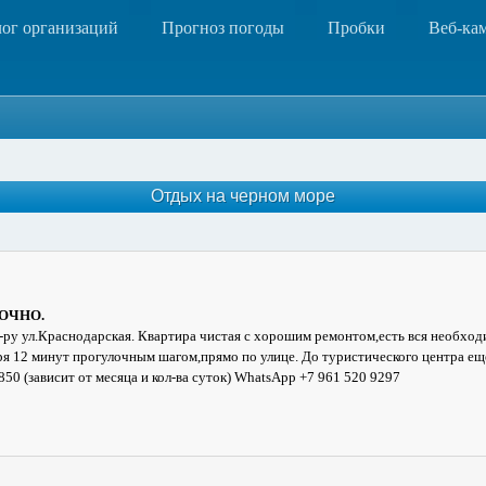
лог организаций
Прогноз погоды
Пробки
Веб-ка
Отдых на черном море
ТОЧНО.
ру ул.Краснодарская. Квартира чистая с хорошим ремонтом,есть вся необходи
ря 12 минут прогулочным шагом,прямо по улице. До туристического центра ещ
850 (зависит от месяца и кол-ва суток) WhatsApp +7 961 520 9297