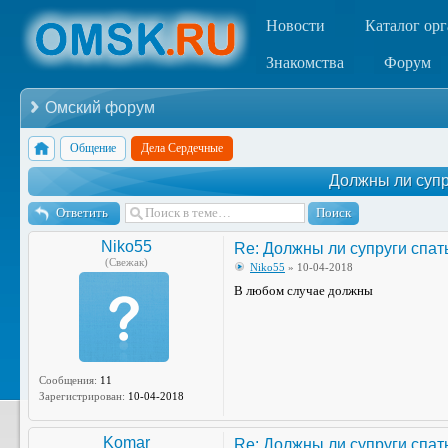
Новости
Каталог ор
Знакомства
Форум
Омский форум
Общение
Дела Сердечные
Должны ли супр
Ответить
Niko55
Re: Должны ли супруги спат
(Свежак)
Niko55
» 10-04-2018
В любом случае должны
Сообщения:
11
Зарегистрирован:
10-04-2018
Komar
Re: Должны ли супруги спат