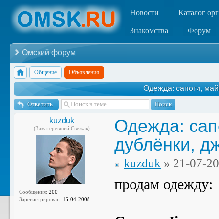
Новости
Каталог ор
Знакомства
Форум
Омский форум
Общение
Объявления
Одежда: сапоги, май
Ответить
Одежда: сапо
kuzduk
(Заматеревший Свежак)
дублёнки, д
kuzduk
» 21-07-2
продам одежду:
Сообщения:
200
Зарегистрирован:
16-04-2008