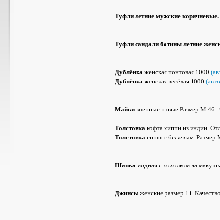
Туфли летние мужские коричневые.
Туфли сандали ботины летние женск
Дублёнка
женская понтовая 1000
(ав
Дублёнка
женская весёлая 1000
(авт
Майки
военные новые Размер M 46–
Толстовка
кофта хиппи из индии. Отл
Толстовка
синяя с бежевым. Размер 
Шапка
модная с хохолком на маку
Джинсы
женские размер 11. Качество