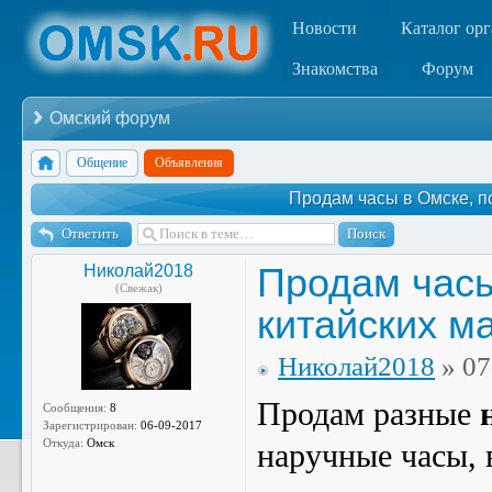
Новости
Каталог ор
Знакомства
Форум
Омский форум
Общение
Объявления
Продам часы в Омске, п
Ответить
Продам часы
Николай2018
(Свежак)
китайских м
Николай2018
» 07
Продам разные
Сообщения:
8
Зарегистрирован:
06-09-2017
Откуда:
Омск
наручные часы, 