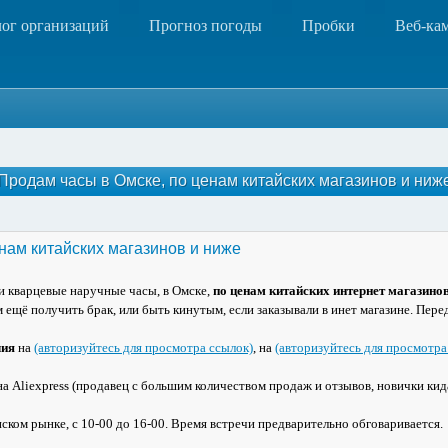
лог организаций
Прогноз погоды
Пробки
Веб-ка
Продам часы в Омске, по ценам китайских магазинов и ниж
нам китайских магазинов и ниже
и кварцевые наручные часы, в Омске,
по ценам китайских интернет магазино
 ещё получить брак, или быть кинутым, если заказывали в инет магазине. Перед
чия
на
(авторизуйтесь для просмотра ссылок)
, на
(авторизуйтесь для просмотра
а Aliexpress (продавец с большим количеством продаж и отзывов, новички кид
ком рынке, с 10-00 до 16-00. Время встречи предварительно обговаривается.