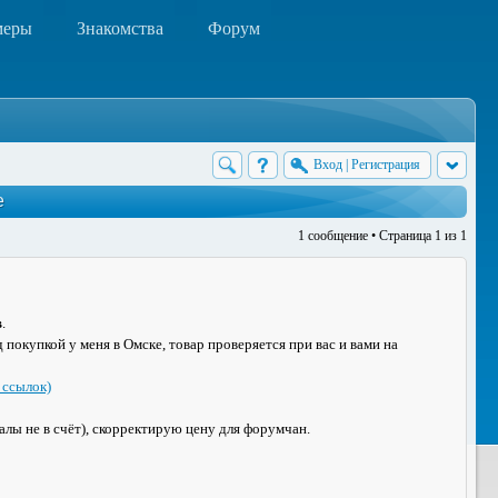
меры
Знакомства
Форум
Вход
|
Регистрация
е
1 сообщение • Страница
1
из
1
в
.
 покупкой у меня в Омске, товар проверяется при вас и вами на
 ссылок)
алы не в счёт), скорректирую цену для форумчан.