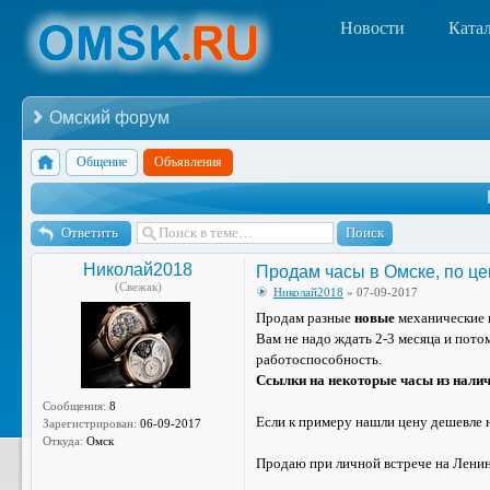
Новости
Ката
Омский форум
Общение
Объявления
Ответить
Николай2018
Продам часы в Омске, по це
(Свежак)
Николай2018
» 07-09-2017
Продам разные
новые
механические 
Вам не надо ждать 2-3 месяца и потом
работоспособность.
Ссылки на некоторые часы из нали
Сообщения:
8
Если к примеру нашли цену дешевле н
Зарегистрирован:
06-09-2017
Откуда:
Омск
Продаю при личной встрече на Ленинс