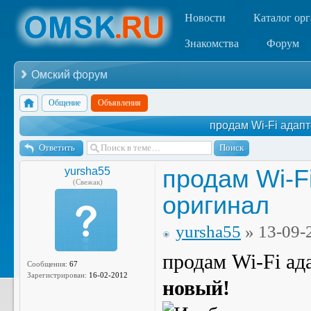
Новости
Каталог ор
Знакомства
Форум
Омский форум
Общение
Объявления
продам Wi-Fi адапт
Ответить
продам Wi-F
yursha55
(Свежак)
оригинал
yursha55
» 13-09-
продам Wi-Fi ад
Сообщения:
67
Зарегистрирован:
16-02-2012
новый!