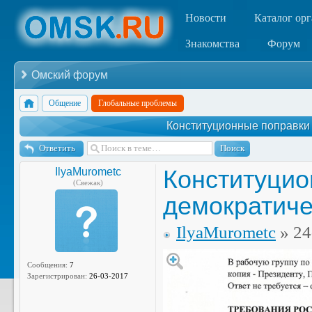
Новости
Каталог ор
Знакомства
Форум
Омский форум
Общение
Глобальные проблемы
Конституционные поправки
Ответить
Конституцио
IlyaMurometc
(Свежак)
демократиче
IlyaMurometc
» 24
Сообщения:
7
Зарегистрирован:
26-03-2017