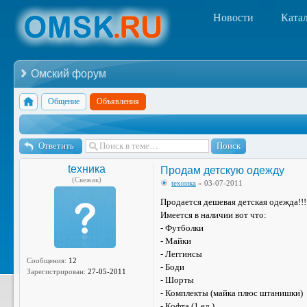
Новости
Ката
Омский форум
Общение
Объявления
Ответить
tехника
Продам детскую одежду
(Свежак)
tехника
» 03-07-2011
Продается дешевая детская одежда!!!!
Имеется в наличии вот что:
- Футболки
- Майки
- Леггинсы
Сообщения:
12
- Боди
Зарегистрирован:
27-05-2011
- Шорты
- Комплекты (майка плюс штанишки)
- Кофта (1 ед.)