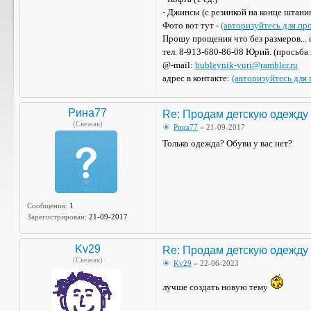
- Джинсы (с резинкой на конце штани
Фото вот тут -
(авторизуйтесь для пр
Прошу прощения что без размеров... с
тел. 8-913-680-86-08 Юрий. (просьба 
@-mail:
bubleynik-yuri@rambler.ru
адрес в контакте:
(авторизуйтесь для
Рина77
Re: Продам детскую одежду
(Свежак)
Рина77
» 21-09-2017
Только одежда? Обуви у вас нет?
Сообщения:
1
Зарегистрирован:
21-09-2017
Kv29
Re: Продам детскую одежду
(Свежак)
Kv29
» 22-06-2023
лучше создать новую тему