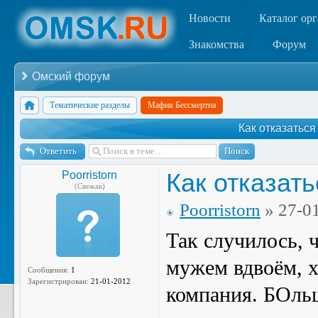
Новости
Каталог ор
Знакомства
Форум
Омский форум
Тематические разделы
Мафия Бессмертна
Как отказаться
Ответить
Как отказат
Poorristorn
(Свежак)
Poorristorn
» 27-0
Так случилось, 
мужем вдвоём, х
Сообщения:
1
Зарегистрирован:
21-01-2012
компания. БОльш