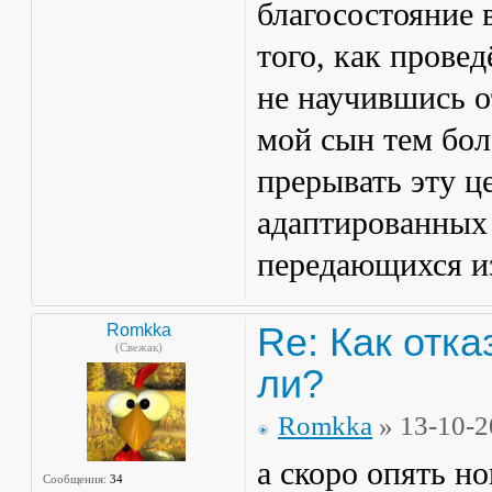
благосостояние в
того, как провед
не научившись о
мой сын тем бол
прерывать эту ц
адаптированных 
передающихся из
Re: Как отка
Romkka
(Свежак)
ли?
Romkka
» 13-10-2
а скоро опять н
Сообщения:
34