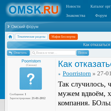
Новости
Каталог ор
Знакомства
Форум
Омский форум
Тематические разделы
Мафия Бессмертна
Как отказаться
Ответить
Как отказат
Poorristorn
(Свежак)
Poorristorn
» 27-0
Так случилось, 
мужем вдвоём, х
Сообщения:
1
Зарегистрирован:
21-01-2012
компания. БОльш