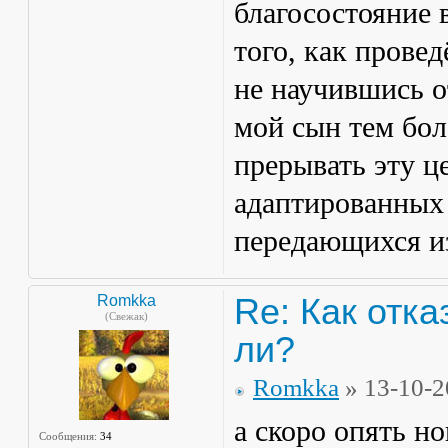
благосостояние в
того, как провед
не научившись о
мой сын тем бол
прерывать эту ц
адаптированных 
передающихся из
Re: Как отка
Romkka
(Свежак)
ли?
Romkka
» 13-10-2
а скоро опять н
Сообщения:
34