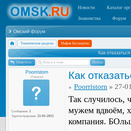
Новости
Каталог ор
Знакомства
Форум
Омский форум
Тематические разделы
Мафия Бессмертна
Как отказаться
Ответить
Как отказат
Poorristorn
(Свежак)
Poorristorn
» 27-0
Так случилось, 
мужем вдвоём, х
Сообщения:
1
Зарегистрирован:
21-01-2012
компания. БОльш