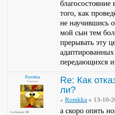
благосостояние в
того, как провед
не научившись о
мой сын тем бол
прерывать эту ц
адаптированных 
передающихся из
Re: Как отка
Romkka
(Свежак)
ли?
Romkka
» 13-10-2
а скоро опять н
Сообщения:
34