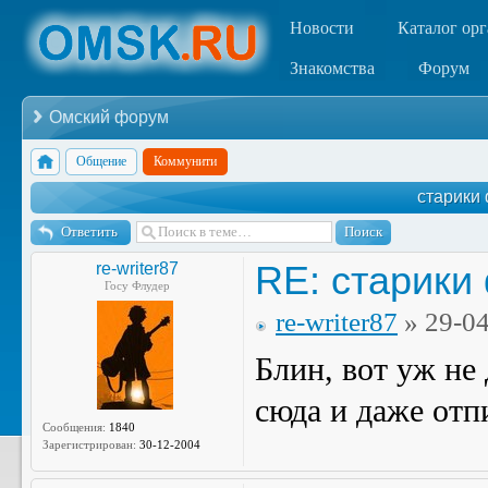
Новости
Каталог ор
Знакомства
Форум
Омский форум
Общение
Коммунити
старики 
Ответить
RE: старики
re-writer87
Госу Флудер
re-writer87
» 29-0
Блин, вот уж не 
сюда и даже отп
Сообщения:
1840
Зарегистрирован:
30-12-2004