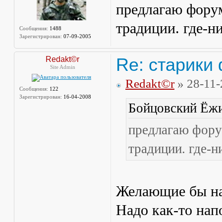
предлагаю форум
традиции. где-н
Сообщения:
1488
Зарегистрирован:
07-09-2005
Re: старики
Redakt©r
Site Admin
Redakt©r
» 28-11-
Сообщения:
122
Зарегистрирован:
16-04-2008
Бойцовский Ёжи
предлагаю форум
традиции. где-н
Желающие бы наш
Надо как-то на