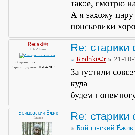
такое, смотрю на
А я захожу пару 
поисковики хор
Re: старики
Redakt©r
Site Admin
Redakt©r
» 21-10
Сообщения:
122
Зарегистрирован:
16-04-2008
Запустили совсе
куда
будем понемног
Re: старики
Бойцовский Ёжик
Флудер
Бойцовский Ёжик