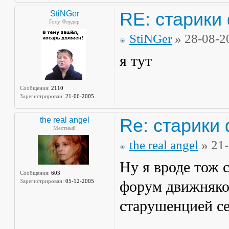
RE: старики
StiNGer
Госу Флудер
StiNGer
» 28-08-2
я тут
Сообщения:
2110
Зарегистрирован:
21-06-2005
Re: старики
the real angel
Местный
the real angel
» 21
Ну я вроде тож 
Сообщения:
603
Зарегистрирован:
05-12-2005
форум движняков
старушенцией се