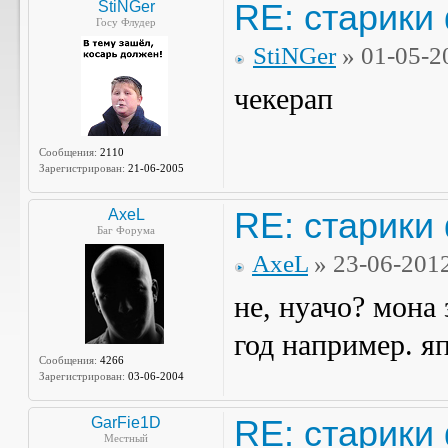
RE: старики
StiNGer
Госу Флудер
StiNGer
» 01-05-2
чекерап
Сообщения:
2110
Зарегистрирован:
21-06-2005
RE: старики
AxeL
Баг Форума
AxeL
» 23-06-201
не, нуачо? мона
год например. я
Сообщения:
4266
Зарегистрирован:
03-06-2004
RE: старики
GarFie1D
Местный