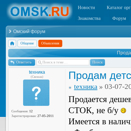
Новости
Каталог ор
Знакомства
Форум
Омский форум
Общение
Объявления
Прода
Ответить
Продам дет
tехника
(Свежак)
tехника
» 03-07-2
Продается дешева
СТОК, не б/у
Сообщения:
12
Зарегистрирован:
27-05-2011
Имеется в налич