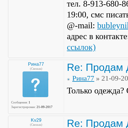
тел. 8-913-680-
19:00, смс писат
@-mail:
bubleyni
адрес в контакте
ссылок)
Re: Продам 
Рина77
(Свежак)
Рина77
» 21-09-2
Только одежда? 
Сообщения:
1
Зарегистрирован:
21-09-2017
Re: Продам 
Kv29
(Свежак)