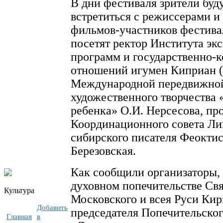
В дни фестиваля зрители буд
встретиться с режиссерами и
фильмов-участников фестива
посетят ректор Института эк
программ и государственно-
отношений игумен Киприан (
Международной передвижной
художественного творчества 
ребенка» О.И. Нерсесова, пр
Координационного совета Лиг
сибирского писателя Феоктис
Березовская.
Как сообщили организаторы,
духовном попечительстве Св
Культура
Московского и всея Руси Кир
Добавить
председателя Попечительско
Главная
в